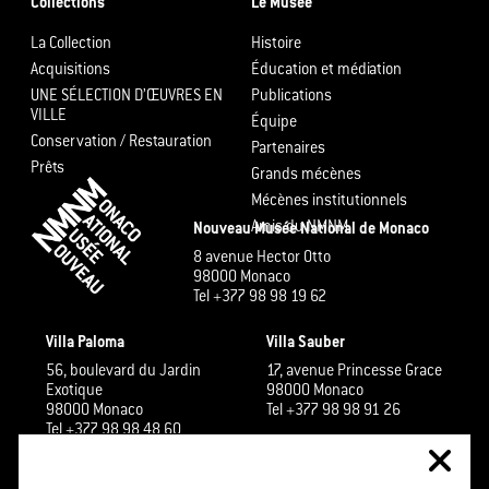
Collections
Le Musée
La Collection
Histoire
Acquisitions
Éducation et médiation
UNE SÉLECTION D’ŒUVRES EN
Publications
VILLE
Équipe
Conservation / Restauration
Partenaires
Prêts
Grands mécènes
Mécènes institutionnels
Amis du NMNM
Nouveau Musée National de Monaco
8 avenue Hector Otto
98000 Monaco
Tel +377 98 98 19 62
Villa Paloma
Villa Sauber
56, boulevard du Jardin
17, avenue Princesse Grace
Exotique
98000 Monaco
98000 Monaco
Tel +377 98 98 91 26
Tel +377 98 98 48 60