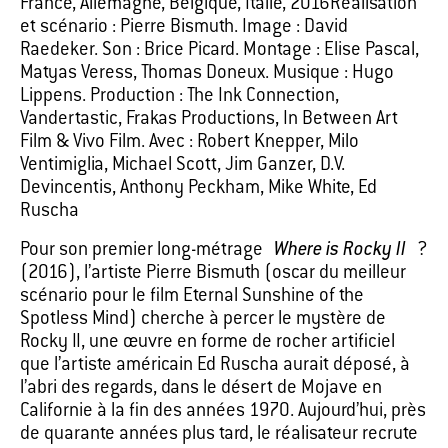
France, Allemagne, Belgique, Italie, 2016Réalisation
et scénario : Pierre Bismuth. Image : David
Raedeker. Son : Brice Picard. Montage : Elise Pascal,
Matyas Veress, Thomas Doneux. Musique : Hugo
Lippens. Production : The Ink Connection,
Vandertastic, Frakas Productions, In Between Art
Film & Vivo Film. Avec : Robert Knepper, Milo
Ventimiglia, Michael Scott, Jim Ganzer, D.V.
Devincentis, Anthony Peckham, Mike White, Ed
Ruscha
Pour son premier long-métrage
Where is Rocky II
?
(2016), l’artiste Pierre Bismuth (oscar du meilleur
scénario pour le film Eternal Sunshine of the
Spotless Mind) cherche à percer le mystère de
Rocky II, une œuvre en forme de rocher artificiel
que l’artiste américain Ed Ruscha aurait déposé, à
l’abri des regards, dans le désert de Mojave en
Californie à la fin des années 1970. Aujourd’hui, près
de quarante années plus tard, le réalisateur recrute