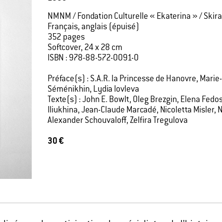
NMNM / Fondation Culturelle « Ekaterina » / Skira
Français, anglais (épuisé)
352 pages
Softcover, 24 x 28 cm
ISBN : 978-88-572-0091-0
Préface(s) : S.A.R. la Princesse de Hanovre, Marie
Séménikhin, Lydia Iovleva
Texte(s) : John E. Bowlt, Oleg Brezgin, Elena Fed
Iliukhina, Jean-Claude Marcadé, Nicoletta Misler, 
Alexander Schouvaloff, Zelfira Tregulova
30 €