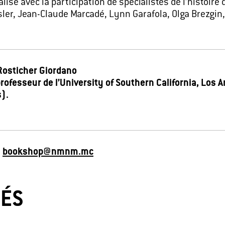
lisé avec la participation de spécialistes de l’histoire
sler, Jean-Claude Marcadé, Lynn Garafola, Olga Brezgin,
 Rosticher Giordano
professeur de l’University of Southern California, Los A
).
à
bookshop@nmnm.mc
IÉS