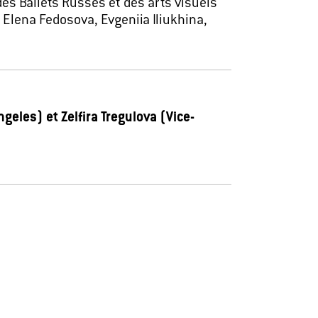
 des Ballets Russes et des arts visuels
 Elena Fedosova, Evgeniia Iliukhina,
ngeles) et Zelfira Tregulova (Vice-