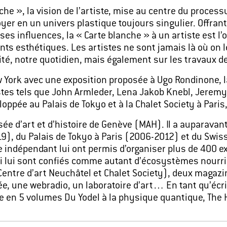
che », la vision de l’artiste, mise au centre du process
er en un univers plastique toujours singulier. Offrant 
 ses influences, la « Carte blanche » à un artiste est l’
s esthétiques. Les artistes ne sont jamais là où on le
ité, notre quotidien, mais également sur les travaux 
w York avec une exposition proposée à Ugo Rondinone, la
tes tels que John Armleder, Lena Jakob Knebl, Jeremy 
loppée au Palais de Tokyo et à la Chalet Society à Pari
sée d’art et d’histoire de Genève (MAH). Il a auparava
19), du Palais de Tokyo à Paris (2006-2012) et du Swis
e indépendant lui ont permis d’organiser plus de 400 ex
 lui sont confiés comme autant d’écosystèmes nourris pa
e Centre d’art Neuchâtel et Chalet Society), deux magaz
e, une webradio, un laboratoire d’art… En tant qu’écrivai
 en 5 volumes Du Yodel à la physique quantique, The 